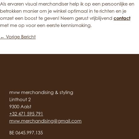
Als ervaren visual merchandiser help ik op een persoonlijke en
betrokken manier om je winkel optimaal in te richten en je
omzet een boost te geven! Neem gerust vrijblijvend
contact
met me op voor een eerste kennismaking.
Berichtnavigatie
←
Vorige Bericht
mvw merchandising & styling
Linthout 2
9300 Aalst
+32 471 595 791
mvw.merchandising@gmail.com
BE 0645.997.135